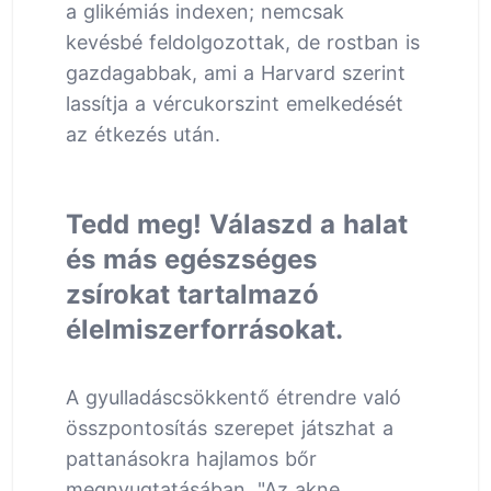
a glikémiás indexen; nemcsak
kevésbé feldolgozottak, de rostban is
gazdagabbak, ami a Harvard szerint
lassítja a vércukorszint emelkedését
az étkezés után.
Tedd meg! Válaszd a halat
és más egészséges
zsírokat tartalmazó
élelmiszerforrásokat.
A gyulladáscsökkentő étrendre való
összpontosítás szerepet játszhat a
pattanásokra hajlamos bőr
megnyugtatásában. "Az akne