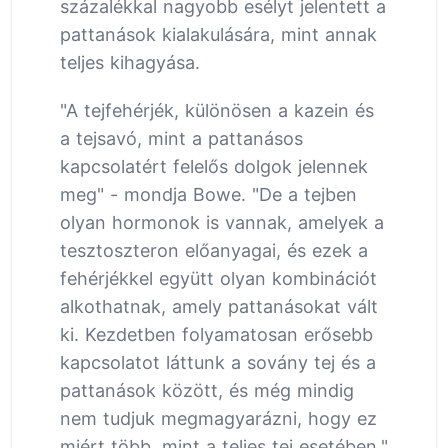
százalékkal nagyobb esélyt jelentett a
pattanások kialakulására, mint annak
teljes kihagyása.
"A tejfehérjék, különösen a kazein és
a tejsavó, mint a pattanásos
kapcsolatért felelős dolgok jelennek
meg" - mondja Bowe. "De a tejben
olyan hormonok is vannak, amelyek a
tesztoszteron előanyagai, és ezek a
fehérjékkel együtt olyan kombinációt
alkothatnak, amely pattanásokat vált
ki. Kezdetben folyamatosan erősebb
kapcsolatot láttunk a sovány tej és a
pattanások között, és még mindig
nem tudjuk megmagyarázni, hogy ez
miért több, mint a teljes tej esetében."