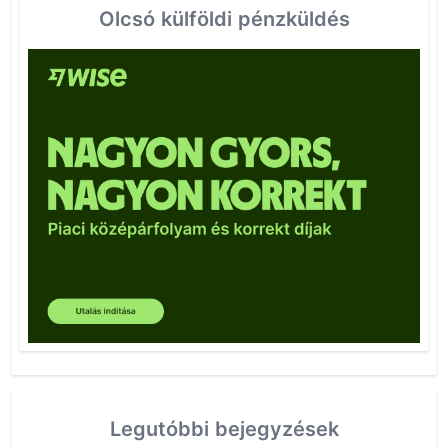
Olcsó külföldi pénzküldés
Legutóbbi bejegyzések