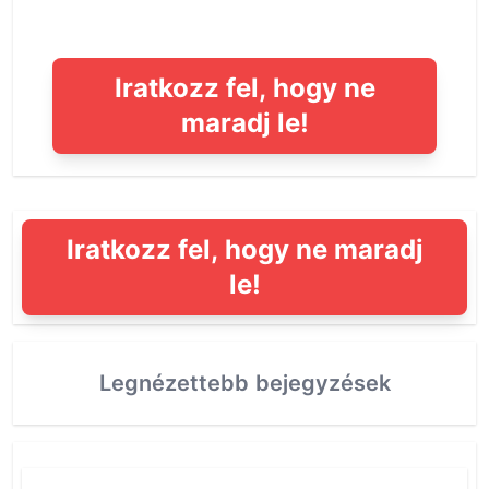
Iratkozz fel, hogy ne
maradj le!
Iratkozz fel, hogy ne maradj
le!
Legnézettebb bejegyzések