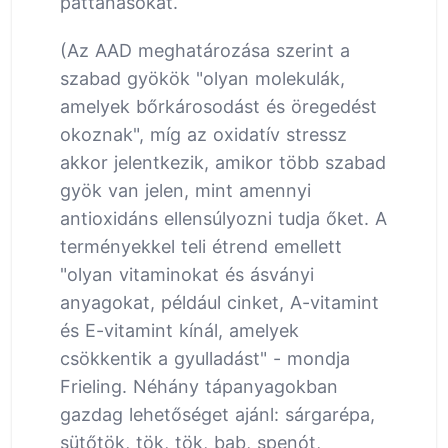
pattanásokat.
(Az AAD meghatározása szerint a
szabad gyökök "olyan molekulák,
amelyek bőrkárosodást és öregedést
okoznak", míg az oxidatív stressz
akkor jelentkezik, amikor több szabad
gyök van jelen, mint amennyi
antioxidáns ellensúlyozni tudja őket. A
terményekkel teli étrend emellett
"olyan vitaminokat és ásványi
anyagokat, például cinket, A-vitamint
és E-vitamint kínál, amelyek
csökkentik a gyulladást" - mondja
Frieling. Néhány tápanyagokban
gazdag lehetőséget ajánl: sárgarépa,
sütőtök, tök, tök, bab, spenót,