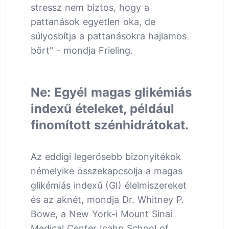
stressz nem biztos, hogy a
pattanások egyetlen oka, de
súlyosbítja a pattanásokra hajlamos
bőrt" - mondja Frieling.
Ne: Egyél magas glikémiás
indexű ételeket, például
finomított szénhidrátokat.
Az eddigi legerősebb bizonyítékok
némelyike összekapcsolja a magas
glikémiás indexű (GI) élelmiszereket
és az aknét, mondja Dr. Whitney P.
Bowe, a New York-i Mount Sinai
Medical Center Icahn School of