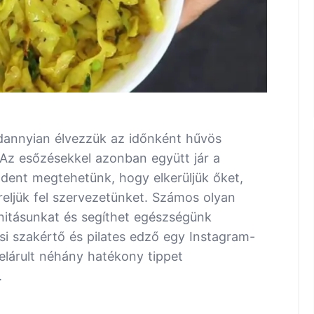
dannyian élvezzük az időnként hűvös
. Az esőzésekkel azonban együtt jár a
indent megtehetünk, hogy elkerüljük őket,
eljük fel szervezetünket. Számos olyan
unitásunkat és segíthet egészségünk
i szakértő és pilates edző egy Instagram-
elárult néhány hatékony tippet
.