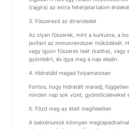
(rajgira) az extra fehérjetartalom érdek
3. Fűszerezd az étrendedet
Az olyan fűszerek, mint a kurkuma, a b
javítani az immunrendszer működését. Has
vagy igyon fűszeres teát (kadha), vagy 
gyömbért, és igya meg a nap elején.
4. Hidratáld magad folyamatosan
Fontos, hogy hidratált maradj, független
minden nap sok vizet, gyümölcsleveket 
5. Főzd meg az ételt megfelelően
A baktériumok könnyen megtapadhatnak 