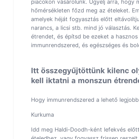
piacokon vásárolunk. Ügyelj arra, hogy 
hőmérsékleten főzd meg az ételeket. Em
amelyek héját fogyasztás előtt eltávolít
narancs, a licsi stb. mind jó választás.
étrendet, és építsd be ezeket a hasznos 
immunrendszered, és egészséges és bol
Itt összegyűjtöttünk kilenc o
kell iktatni a monszun étren
Hogy immunrendszered a lehető legjobb
Kurkuma
Idd meg Haldi-Doodh-ként lefekvés előt
ételedhez, vagy fogyassz frissen resze