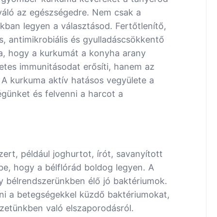
váló az egészségedre. Nem csak a
an legyen a választásod. Fertőtlenítő,
is, antimikrobiális és gyulladáscsökkentő
a, hogy a kurkumát a konyha arany
tes immunitásodat erősíti, hanem az
 A kurkuma aktív hatásos vegyülete a
günket és felvenni a harcot a
ert, például joghurtot, írót, savanyított
be, hogy a bélflórád boldog legyen. A
 bélrendszerünkben élő jó baktériumok.
ni a betegségekkel küzdő baktériumokat,
zetünkben való elszaporodásról.