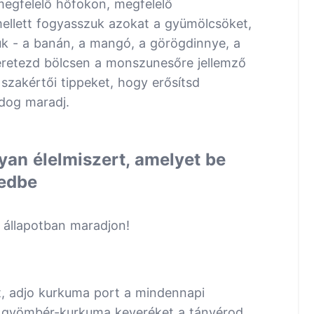
megfelelő hőfokon, megfelelő
ellett fogyasszuk azokat a gyümölcsöket,
juk - a banán, a mangó, a görögdinnye, a
 Keretezd bölcsen a monszunesőre jellemző
szakértői tippeket, hogy erősítsd
dog maradj.
lyan élelmiszert, amelyet be
dedbe
 állapotban maradjon!
t, adjo kurkuma port a mindennapi
lt gyömbér-kurkuma keveréket a tányérod