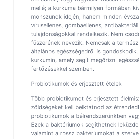
mellé; a kurkuma bármilyen formában ki
monszunok idején, hanem minden évszakb
vírusellenes, gombaellenes, antibakteriál
tulajdonságokkal rendelkezik. Nem csod
fűszerének nevezik. Nemcsak a természe
általános egészségedről is gondoskodik.
kurkumin, amely segít megőrizni egészsé
fertőzésekkel szemben.
Probiotikumok és erjesztett ételek
Több probiotikumot és erjesztett élelmisz
zöldségeket kell beiktatnod az étrended
probiotikumok a bélrendszerünkben vagy
Ezek a baktériumok segíthetnek leküzde
valamint a rossz baktériumokat a szerve