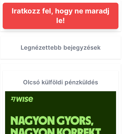
Iratkozz fel, hogy ne maradj
le!
Legnézettebb bejegyzések
Olcsó külföldi pénzküldés