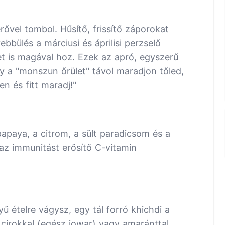
ővel tombol. Hűsítő, frissítő záporokat
ülés a márciusi és áprilisi perzselő
t is magával hoz. Ezek az apró, egyszerű
gy a "monszun őrület" távol maradjon tőled,
n és fitt maradj!"
papaya, a citrom, a sült paradicsom és a
 az immunitást erősítő C-vitamin
 ételre vágysz, egy tál forró khichdi a
i cirokkal (egész jowar) vagy amaránttal