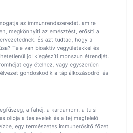
támogatja az immunrendszeredet, amire
en, megkönnyíti az emésztést, erősíti a
ervezetednek. És azt tudtad, hogy a
úsa? Tele van bioaktív vegyületekkel és
hetetlenül jól kiegészíti monszun étrendjét.
itromhéjat egy ételhez, vagy egyszerűen
 élvezet gondoskodik a táplálkozásodról és
egfűszeg, a fahéj, a kardamom, a tulsi
es olioja a tealevelek és a tej megfelelő
 vízbe, egy természetes immunerősítő főzet