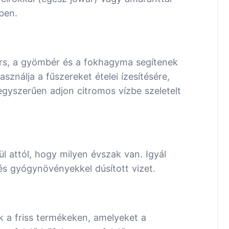
ében.
ors, a gyömbér és a fokhagyma segítenek
ználja a fűszereket ételei ízesítésére,
egyszerűen adjon citromos vízbe szeletelt
ül attól, hogy milyen évszak van. Igyál
és gyógynövényekkel dúsított vizet.
a friss termékeken, amelyeket a