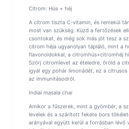
Citrom: Hús + héj
A citrom tiszta C-vitamin, és remekül 
most van szükség. Küzd a fertőzések ell
csontokat, és még sok más jót tesz a sz
citrom héja ugyanolyan tápláló, mint a h
flavonoidokkal, a citromhús+citromhéj hi
Szórj citromlevet az ételedre, őröld a c
igyál egy pohár limonádét, ez a citrusos
az immunitásodról.
Indiai masala chai
Amikor a fűszerek, mint a gyömbér, a sz
levelek és a szárított fekete bors tökélet
arányával együtt kerül a forrásban lévő