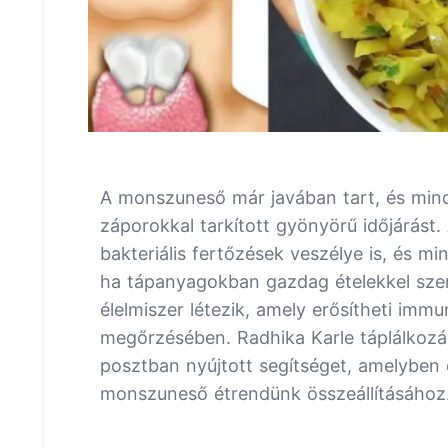
A monszuneső már javában tart, és min
záporokkal tarkított gyönyörű időjárást
bakteriális fertőzések veszélye is, és m
ha tápanyagokban gazdag ételekkel szer
élelmiszer létezik, amely erősítheti imm
megőrzésében. Radhika Karle táplálkozás
posztban nyújtott segítséget, amelyben 
monszuneső étrendünk összeállításához